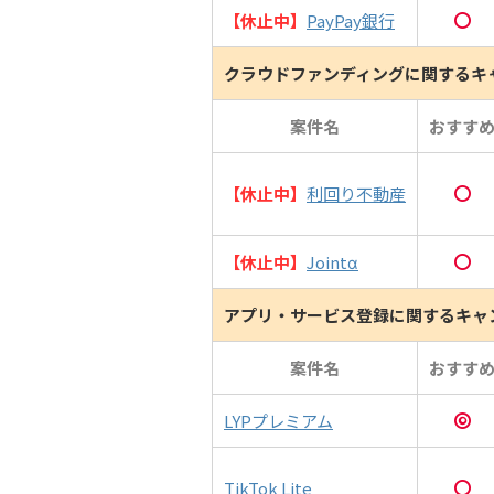
【休止中】
PayPay銀行
クラウドファンディングに関するキ
案件名
おすす
【休止中】
利回り不動産
【休止中】
Jointα
アプリ・サービス登録に関するキャ
案件名
おすす
LYPプレミアム
TikTok Lite